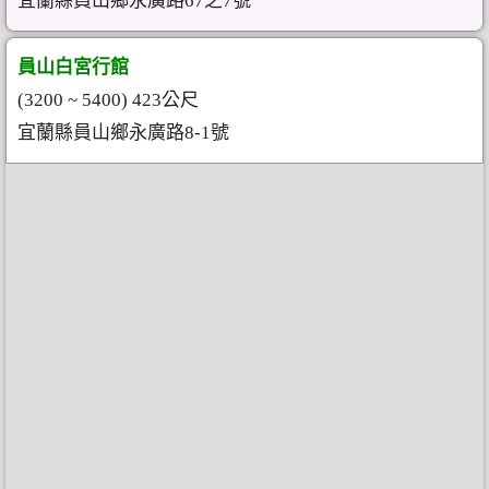
宜蘭縣員山鄉永廣路67之7號
員山白宮行館
(3200 ~ 5400) 423公尺
宜蘭縣員山鄉永廣路8-1號