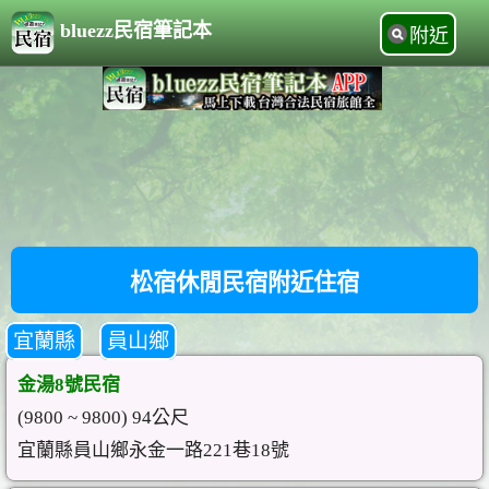
bluezz民宿筆記本
附近
松宿休閒民宿附近住宿
宜蘭縣
員山鄉
金湯8號民宿
(9800 ~ 9800) 94公尺
宜蘭縣員山鄉永金一路221巷18號