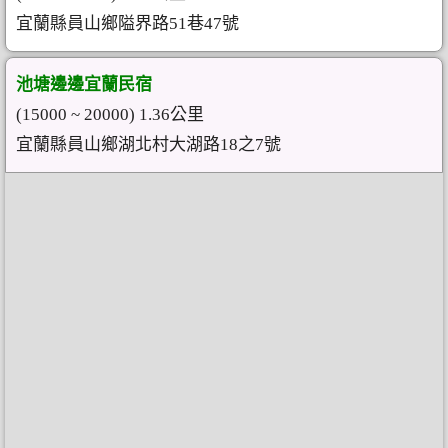
宜蘭縣員山鄉隘界路51巷47號
池塘邊邊宜蘭民宿
(15000 ~ 20000) 1.36公里
宜蘭縣員山鄉湖北村大湖路18之7號