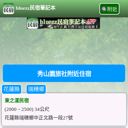
bluezz民宿筆記本
附近
秀山園旅社附近住宿
花蓮縣
瑞穗鄉
東之漾民宿
(2000 ~ 2500) 34公尺
花蓮縣瑞穗鄉中正北路一段27號