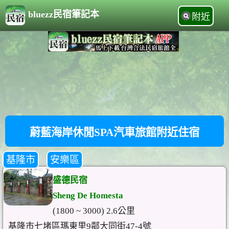
bluezz民宿筆記本
附近
蔚藍海岸休閒SPA汽車旅館附近住宿
基隆市
安樂區
盛德民宿
Sheng De Homesta
(1800 ~ 3000) 2.6公里
基隆市七堵區瑪東里9鄰大同街47-4號