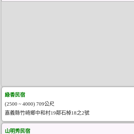
綠香民宿
(2500 ~ 4000) 709公尺
嘉義縣竹崎鄉中和村19鄰石棹18之2號
山明秀民宿