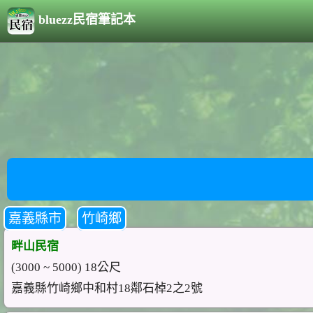
bluezz民宿筆記本
嘉義縣市
竹崎鄉
畔山民宿
(3000 ~ 5000) 18公尺
嘉義縣竹崎鄉中和村18鄰石棹2之2號