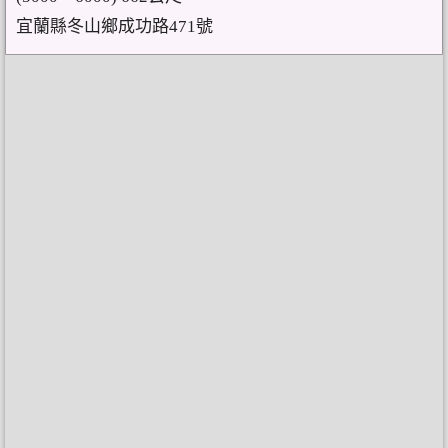
宜蘭縣冬山鄉成功路471號