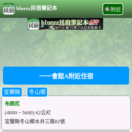
bluezz民宿筆記本
附近
一一會館A附近住宿
宜蘭縣
冬山鄉
布朗尼
(4800 ~ 5600) 62公尺
宜蘭縣冬山鄉水井三路82號