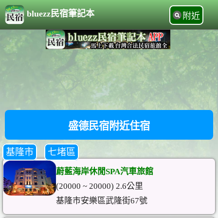
bluezz民宿筆記本
附近
盛德民宿附近住宿
基隆市
七堵區
蔚藍海岸休閒SPA汽車旅館
(20000 ~ 20000) 2.6公里
基隆市安樂區武隆街67號