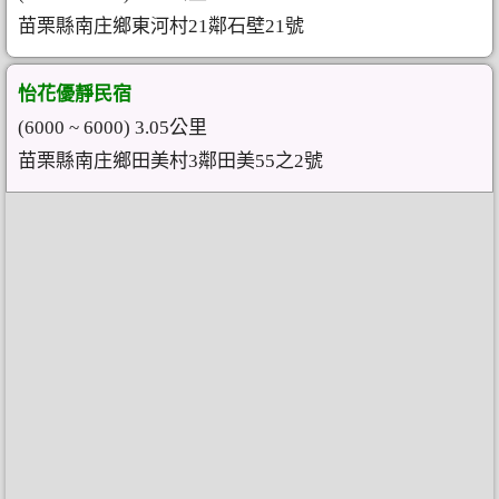
苗栗縣南庄鄉東河村21鄰石壁21號
怡花優靜民宿
(6000 ~ 6000) 3.05公里
苗栗縣南庄鄉田美村3鄰田美55之2號