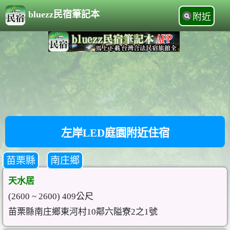
bluezz民宿筆記本
附近
左岸LED庭園附近住宿
苗栗縣
南庄鄉
天水居
(2600 ~ 2600) 409公尺
苗栗縣南庄鄉東河村10鄰六隘寮2之1號