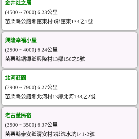
金井灶之居
(4500 ~ 7000) 6.23公里
苗栗縣公館鄉館東村9鄰館東133之1號
興隆幸福小屋
(2500 ~ 4000) 6.24公里
苗栗縣銅鑼鄉興隆村13鄰156之5號
北河莊園
(7900 ~ 7900) 6.27公里
苗栗縣公館鄉北河村13鄰北河138之2號
老古董民宿
(3500 ~ 3500) 6.37公里
苗栗縣泰安鄉清安村5鄰洗水坑141-2號