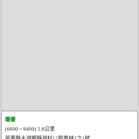
暖暖
(6600 ~ 8400) 5.8公里
苗栗縣大湖鄉靜湖村12鄰香林3之1號