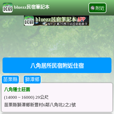
bluezz民宿筆記本
附近
八角居所民宿附近住宿
苗栗縣
獅潭鄉
八角隱士莊園
(14000 ~ 16000) 29公尺
苗栗縣獅潭鄉新豐村6鄰八角坑2之2號