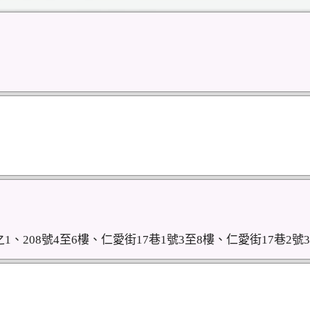
之1、208號4至6樓、仁愛街17巷1號3至8樓、仁愛街17巷2號3