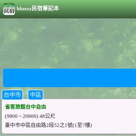
bluezz民宿筆記本
台中市
中區
雀客旅館台中自由
(9800 ~ 20800) 48公尺
臺中市中區自由路2段52之1號(1至7樓)