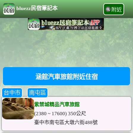
bluezz民宿筆記本
附近
涵館汽車旅館附近住宿
台中市
南屯區
紫禁城精品汽車旅館
(2380 ~ 17600) 350公尺
臺中市南屯區大墩六街488號