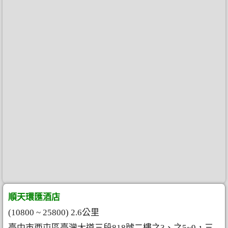
順天環匯酒店
(10800 ~ 25800) 2.6公里
臺中市西屯區臺灣大道三段​818號二樓之3、之5~9，三