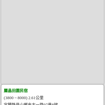
麗晶田園民宿
(3800 ~ 8000) 2.61公里
宜蘭縣員山鄉金古一路97巷8號