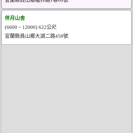
宜蘭縣員山鄉隘界路1巷66號
伴月山舍
(6600 ~ 12000) 622公尺
宜蘭縣員山鄉大湖二路458號