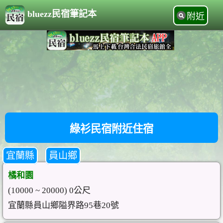
bluezz民宿筆記本
附近
綠衫民宿附近住宿
宜蘭縣
員山鄉
橘和園
(10000 ~ 20000) 0公尺
宜蘭縣員山鄉隘界路95巷20號