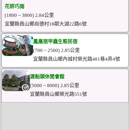
花妍巧雨
(1800 ~ 3800) 2.84公里
宜蘭縣員山鄉尚德村18鄰大湖22路6號
鳳凰宿甲蟲生態民宿
(700 ~ 2500) 2.85公里
宜蘭縣員山鄉內城村榮光路481巷4弄4號
渡船頭休閒會館
(5000 ~ 8000) 2.85公里
宜蘭縣員山鄉榮光路551號