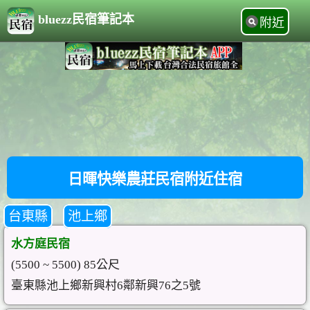
bluezz民宿筆記本
附近
日暉快樂農莊民宿附近住宿
台東縣
池上鄉
水方庭民宿
(5500 ~ 5500) 85公尺
臺東縣池上鄉新興村6鄰新興76之5號