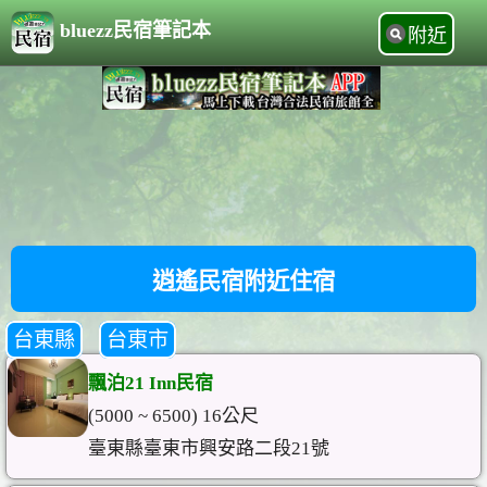
bluezz民宿筆記本
附近
逍遙民宿附近住宿
台東縣
台東市
飄泊21 Inn民宿
(5000 ~ 6500) 16公尺
臺東縣臺東市興安路二段21號