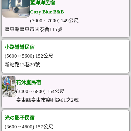
藍洋洋民宿
Cozy Blue B&B
(7000 ~ 7000) 149公尺
臺東縣臺東市國泰街115號
小路彎彎民宿
(5600 ~ 5600) 152公尺
新站路13巷20號
花沐嵐民宿
(3400 ~ 6800) 154公尺
臺東縣臺東市樂利路61之2號
光の影子民宿
(3600 ~ 4600) 157公尺