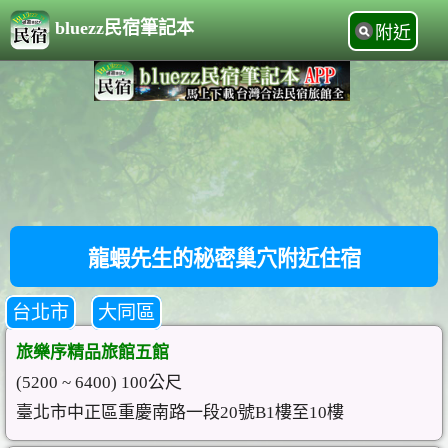
bluezz民宿筆記本
附近
龍蝦先生的秘密巢穴附近住宿
台北市
大同區
旅樂序精品旅館五館
(5200 ~ 6400) 100公尺
臺北市中正區重慶南路一段20號B1樓至10樓