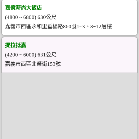
嘉億時尚大飯店
(4800 ~ 6800) 630公尺
嘉義市西區永和里垂楊路860號1~3、8~12層樓
提拉抵嘉
(4200 ~ 6000) 631公尺
嘉義市西區北榮街153號