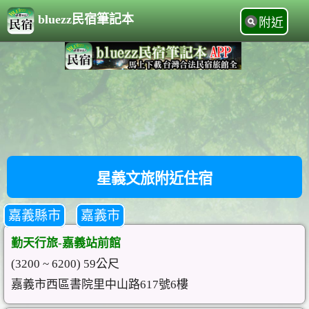
bluezz民宿筆記本
附近
星義文旅附近住宿
嘉義縣市
嘉義市
勤天行旅-嘉義站前館
(3200 ~ 6200) 59公尺
嘉義市西區書院里中山路617號6樓