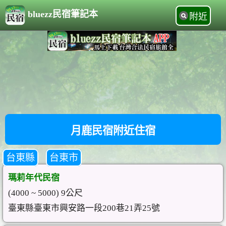
bluezz民宿筆記本
附近
月鹿民宿附近住宿
台東縣
台東市
瑪莉年代民宿
(4000 ~ 5000) 9公尺
臺東縣臺東市興安路一段200巷21弄25號