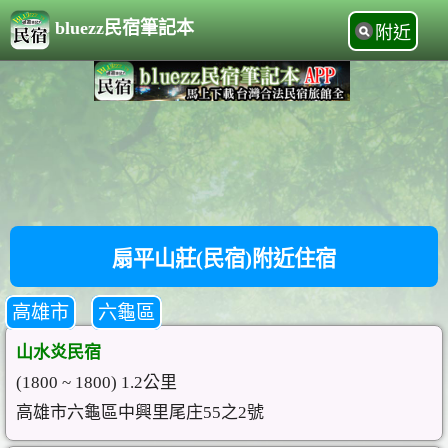
bluezz民宿筆記本
附近
扇平山莊(民宿)附近住宿
高雄市
六龜區
山水炎民宿
(1800 ~ 1800) 1.2公里
高雄市六龜區中興里尾庄55之2號