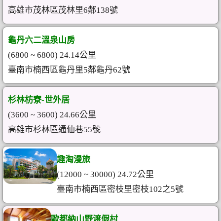
高雄市茂林區茂林里6鄰138號
龜丹六二溫泉山房
(6800 ~ 6800) 24.14公里
臺南市楠西區龜丹里5鄰龜丹62號
杉林枋寮-世外居
(3600 ~ 3600) 24.66公里
高雄市杉林區通仙巷55號
趣淘漫旅
(12000 ~ 30000) 24.72公里
臺南市楠西區密枝里密枝102之5號
歐都納山野渡假村