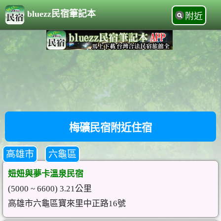
bluezz民宿筆記本
附近
梅礦民宿附近住宿
高雄市
六龜區
妞妞與夢卡溫泉民宿
(5000 ~ 6600) 3.21公里
高雄市六龜區寶來里中正路16號