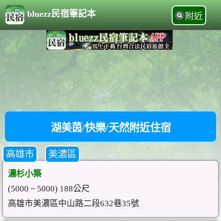
bluezz民宿筆記本
附近
湖美茵/快樂/天然附近住宿
高雄市
美濃區
濃杉小築
(5000 ~ 5000) 188公尺
高雄市美濃區中山路二段632巷35號