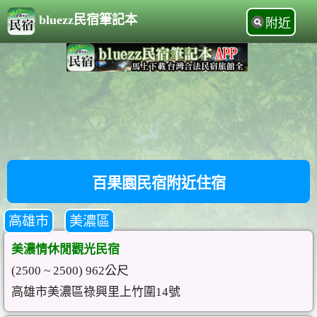
bluezz民宿筆記本
附近
百果園民宿附近住宿
高雄市
美濃區
美濃情休閒觀光民宿
(2500 ~ 2500) 962公尺
高雄市美濃區祿興里上竹圍14號