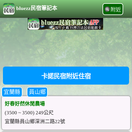
bluezz民宿筆記本
附近
卡諾民宿附近住宿
宜蘭縣
員山鄉
好春好然休閒農場
(3500 ~ 3500) 249公尺
宜蘭縣員山鄉深洲二路22號