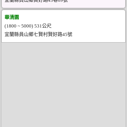
宜蘭縣員山鄉賢好路43巷69號
華清園
(1800 ~ 5000) 531公尺
宜蘭縣員山鄉七賢村賢好路45號