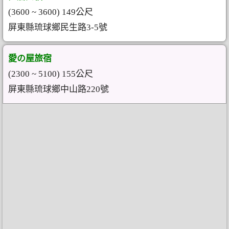
(3600 ~ 3600) 149公尺
屏東縣琉球鄉民生路3-5號
愛の屋旅宿
(2300 ~ 5100) 155公尺
屏東縣琉球鄉中山路220號