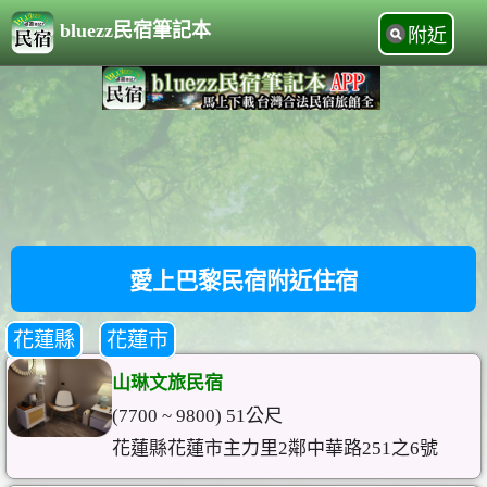
bluezz民宿筆記本
附近
愛上巴黎民宿附近住宿
花蓮縣
花蓮市
山琳文旅民宿
(7700 ~ 9800) 51公尺
花蓮縣花蓮市主力里2鄰中華路251之6號