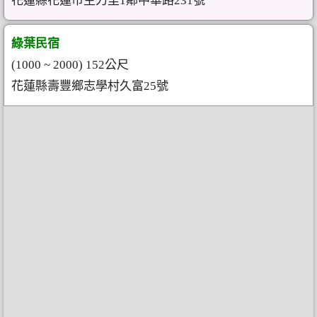
花蓮縣花蓮市主力里1鄰中華路231號
綠葉民宿
(1000 ~ 2000) 152公尺
花蓮縣壽豐鄉志學村久富25號