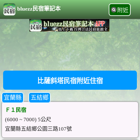
bluezz民宿筆記本
附近
比薩斜塔民宿附近住宿
宜蘭縣
五結鄉
Ｆ１民宿
(6000 ~ 7000) 5公尺
宜蘭縣五結鄉公園三路107號