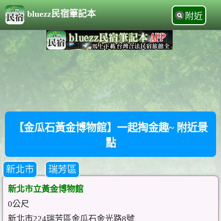
bluezz民宿筆記本
附近
【金瓜石黃金博物館】一起掏金趣~ 附近景
點
新北市
瑞芳區
新北市立黃金博物館
0公尺
新北市224瑞芳區金瓜石金光路8號