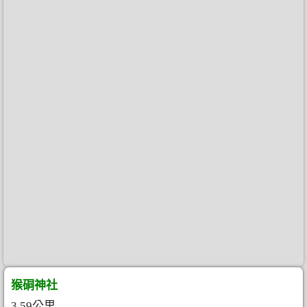
猴硐神社
3.59公里