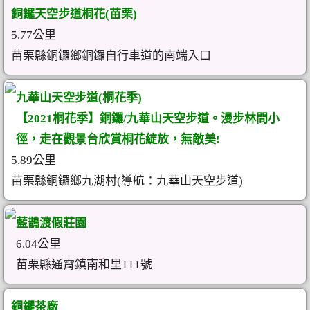
銅鑼天空步道桐花(苗栗)
5.77公里
苗栗縣銅鑼鄉銅鑼自行車道的南端入口
九華山天空步道(桐花季)
【2021桐花季】銅鑼/九華山天空步道。漫步林間小
徑，走在觀景台欣賞桐花綻放，無敵美!
5.89公里
苗栗縣銅鑼鄉九湖村(導航：九華山天空步道)
藍鵲渡假莊園
6.04公里
苗栗縣通霄鎮南和里111號
銅鑼茶廠