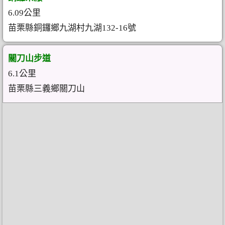
6.09公里
苗栗縣銅鑼鄉九湖村九湖132-16號
關刀山步道
6.1公里
苗栗縣三義鄉關刀山