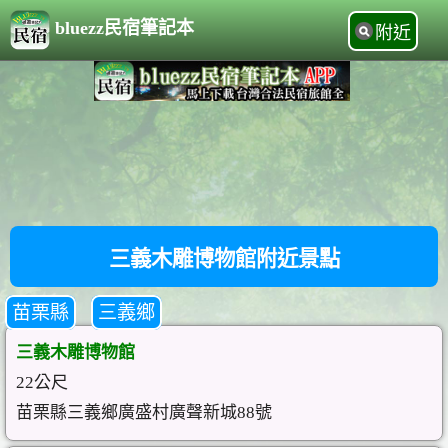
bluezz民宿筆記本
附近
三義木雕博物館附近景點
苗栗縣
三義鄉
三義木雕博物館
22公尺
苗栗縣三義鄉廣盛村廣聲新城88號