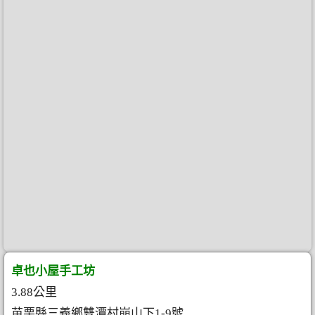
卓也小屋手工坊
3.88公里
苗栗縣三義鄉雙潭村崩山下1-9號