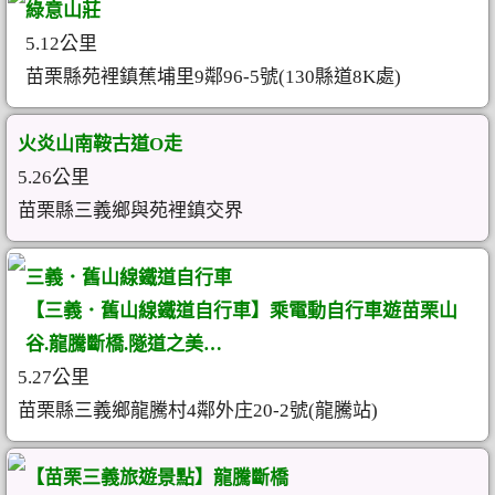
綠意山莊
5.12公里
苗栗縣苑裡鎮蕉埔里9鄰96-5號(130縣道8K處)
火炎山南鞍古道O走
5.26公里
苗栗縣三義鄉與苑裡鎮交界
三義．舊山線鐵道自行車
【三義．舊山線鐵道自行車】乘電動自行車遊苗栗山
谷.龍騰斷橋.隧道之美…
5.27公里
苗栗縣三義鄉龍騰村4鄰外庄20-2號(龍騰站)
【苗栗三義旅遊景點】龍騰斷橋