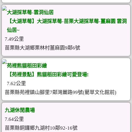
大湖採草莓-雲洞仙居
【大湖草莓】大湖採草莓-苗栗大湖採草莓-薑麻園 雲洞
仙居~
7.49公里
苗栗縣大湖鄉栗林村薑麻園9鄰6號
苑裡熊貓稻田彩繪
【苑裡景點】熊貓稻田彩繪可愛登場!
7.62公里
苗栗縣苑裡鎮山腳里7鄰灣麗路99號(藺草文化館前)
九湖休閒農場
7.64公里
苗栗縣銅鑼鄉九湖村10鄰92-16號