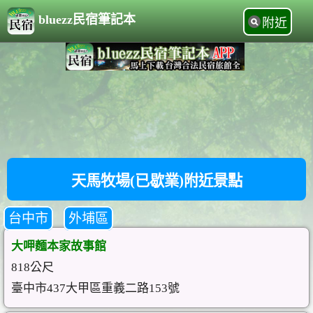
bluezz民宿筆記本
附近
天馬牧場(已歇業)附近景點
台中市
外埔區
大呷麵本家故事館
818公尺
臺中市437大甲區重義二路153號