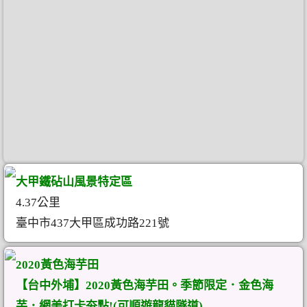
大甲鐵砧山風景特定區
4.37公里
臺中市437大甲區成功路221號
2020黃色海芋田
【台中外埔】2020黃色海芋田。季節限定．金色海
芋．網美打卡夯點!(可順遊龍貓隧道)