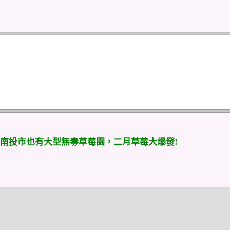
)
南投市也有大型無毒草莓園，二月草莓大爆發!