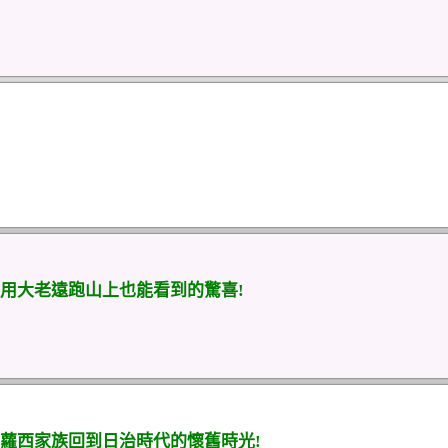
用大老遠跑山上也能看到的驚喜!
蘿西家族回到日治時代的懷舊時光!