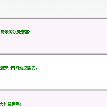
雕奇景的視覺饗宴!
玩!(南崗幼兒園旁)
大利迎狗年!