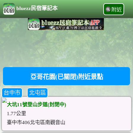
bluezz民宿筆記本
附近
亞哥花園(已關閉)附近景點
台中市
北屯區
大坑11號登山步道(封閉中)
1.77公里
臺中市406北屯區南觀音山