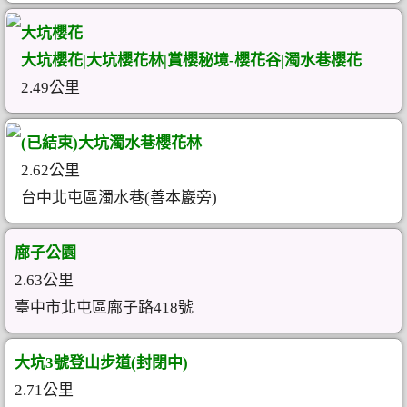
大坑櫻花
大坑櫻花|大坑櫻花林|賞櫻秘境-櫻花谷|濁水巷櫻花
2.49公里
(已結束)大坑濁水巷櫻花林
2.62公里
台中北屯區濁水巷(善本巖旁)
廍子公園
2.63公里
臺中市北屯區廍子路418號
大坑3號登山步道(封閉中)
2.71公里