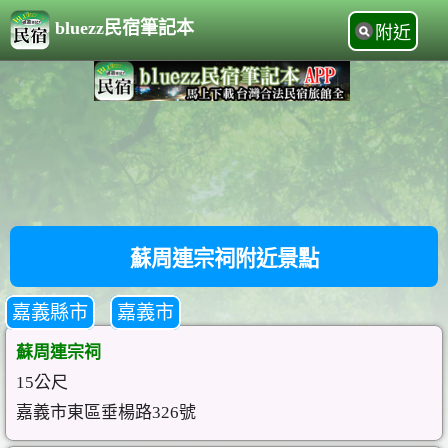
bluezz民宿筆記本
附近
蘇周連宗祠附近景點
嘉義縣市
嘉義市
蘇周連宗祠
15公尺
嘉義市東區垂楊路326號