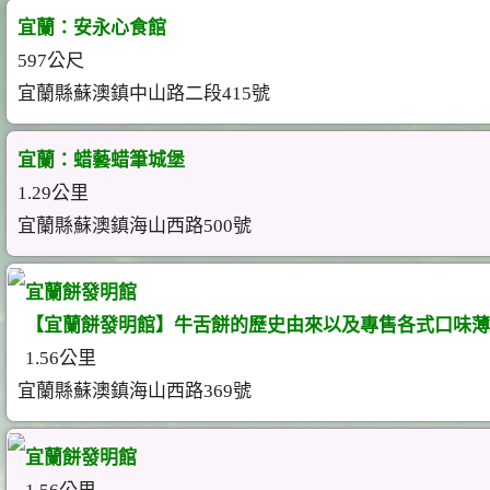
宜蘭：安永心食館
597公尺
宜蘭縣蘇澳鎮中山路二段415號
宜蘭：蜡藝蜡筆城堡
1.29公里
宜蘭縣蘇澳鎮海山西路500號
宜蘭餅發明館
【宜蘭餅發明館】牛舌餅的歷史由來以及專售各式口味薄
1.56公里
宜蘭縣蘇澳鎮海山西路369號
宜蘭餅發明館