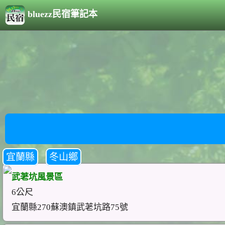
bluezz民宿筆記本
宜蘭縣
冬山鄉
武荖坑風景區
6公尺
宜蘭縣270蘇澳鎮武荖坑路75號