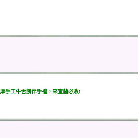
厚手工牛舌餅伴手禮，來宜蘭必敗!