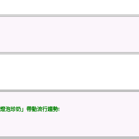
燈泡珍奶」帶動流行趨勢!