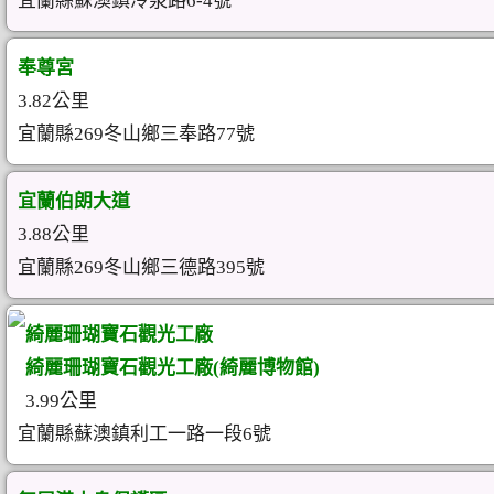
宜蘭縣蘇澳鎮冷泉路6-4號
奉尊宮
3.82公里
宜蘭縣269冬山鄉三奉路77號
宜蘭伯朗大道
3.88公里
宜蘭縣269冬山鄉三德路395號
綺麗珊瑚寶石觀光工廠
綺麗珊瑚寶石觀光工廠(綺麗博物館)
3.99公里
宜蘭縣蘇澳鎮利工一路一段6號