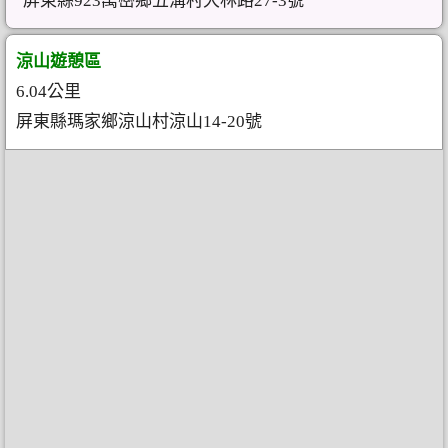
屏東縣923萬巒鄉五溝村大林路27-3號
涼山遊憩區
6.04公里
屏東縣瑪家鄉涼山村涼山14-20號