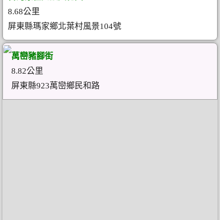
8.68公里
屏東縣瑪家鄉北葉村風景104號
萬巒豬腳街
8.82公里
屏東縣923萬巒鄉民和路