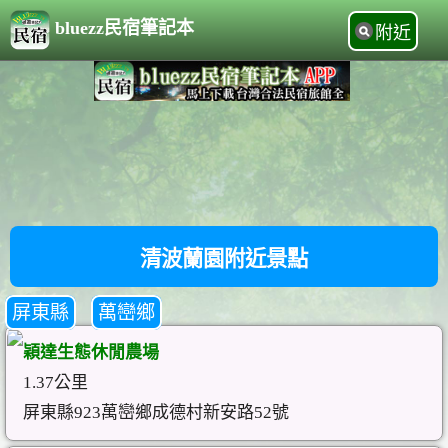
bluezz民宿筆記本
附近
清波蘭園附近景點
屏東縣
萬巒鄉
穎達生態休閒農場
1.37公里
屏東縣923萬巒鄉成德村新安路52號