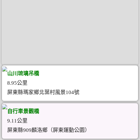
山川琉璃吊橋
8.95公里
屏東縣瑪家鄉北葉村風景104號
自行車景觀橋
9.11公里
屏東縣909麟洛鄉（屏東運動公園）