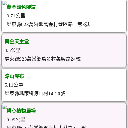
萬金綠色隧道
3.71公里
屏東縣923萬巒鄉萬金村營區路一巷8號
萬金天主堂
4.5公里
屏東縣923萬巒鄉萬金村萬興路24號
涼山瀑布
5.11公里
屏東縣瑪家鄉涼山村14-20號
耕心植物農場
5.99公里