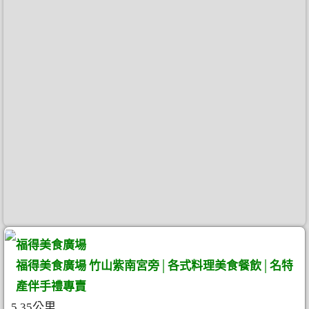
福得美食廣場
福得美食廣場 竹山紫南宮旁│各式料理美食餐飲│名特
產伴手禮專賣
5.35公里