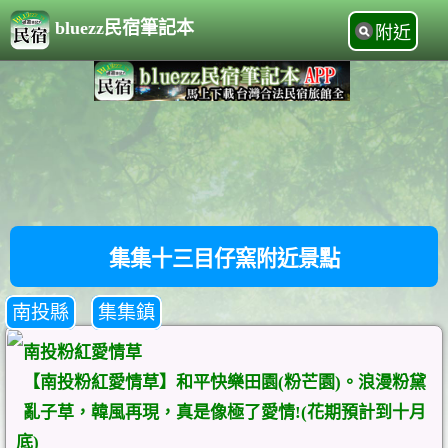
bluezz民宿筆記本
附近
集集十三目仔窯附近景點
南投縣
集集鎮
南投粉紅愛情草
【南投粉紅愛情草】和平快樂田園(粉芒園)。浪漫粉黛
亂子草，韓風再現，真是像極了愛情!(花期預計到十月
底)