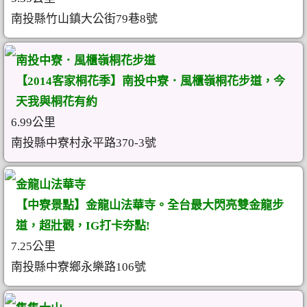
南投縣竹山鎮大公街79巷8號
南投中寮．風櫃嶺桐花步道
【2014客家桐花季】南投中寮．風櫃嶺桐花步道，今
天我與桐花有約
6.99公里
南投縣中寮村永平路370-3號
金龍山法華寺
【中寮景點】金龍山法華寺。全台最大閃亮雙金龍步
道，超壯觀，IG打卡夯點!
7.25公里
南投縣中寮鄉永樂路106號