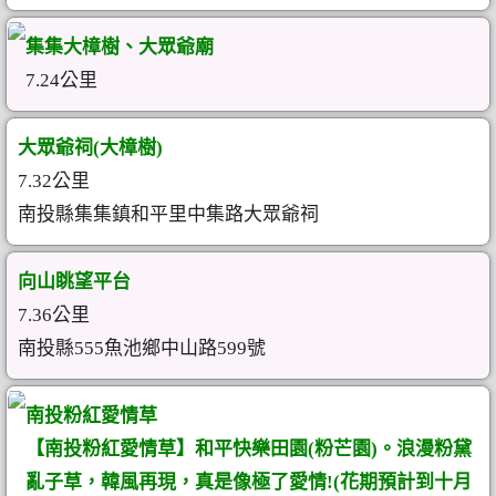
集集大樟樹、大眾爺廟
7.24公里
大眾爺祠(大樟樹)
7.32公里
南投縣集集鎮和平里中集路大眾爺祠
向山眺望平台
7.36公里
南投縣555魚池鄉中山路599號
南投粉紅愛情草
【南投粉紅愛情草】和平快樂田園(粉芒園)。浪漫粉黛
亂子草，韓風再現，真是像極了愛情!(花期預計到十月