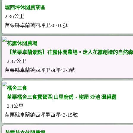
壢西坪休閒農業區
2.36公里
苗栗縣卓蘭鎮西坪里36-10號
花露休閒農場
【苗栗卓蘭景點】花露休閒農場。走入花露創造的自然森
2.37公里
苗栗縣卓蘭鎮西坪里西坪43-3號
橘舍三食
苗栗橘舍三食露營區|山里廚房 ~ 樹屋 沙池 盪鞦韆
2.4公里
苗栗縣卓蘭鎮西坪里西坪43-15號