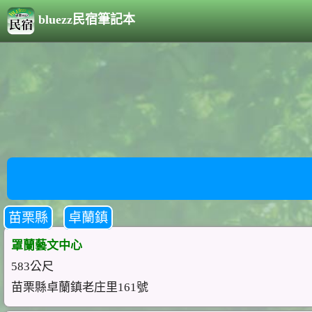
bluezz民宿筆記本
苗栗縣
卓蘭鎮
罩蘭藝文中心
583公尺
苗栗縣卓蘭鎮老庄里161號