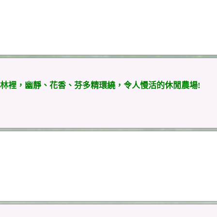
林裡，幽靜、花香、芬多精環繞，令人慢活的休閒農場!