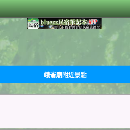
峨崙廟附近景點