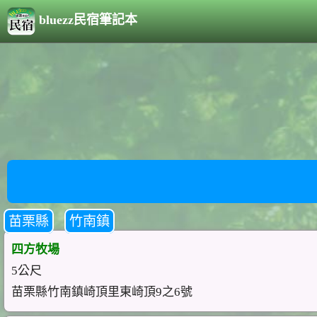
bluezz民宿筆記本
苗栗縣
竹南鎮
四方牧場
5公尺
苗栗縣竹南鎮崎頂里東崎頂9之6號