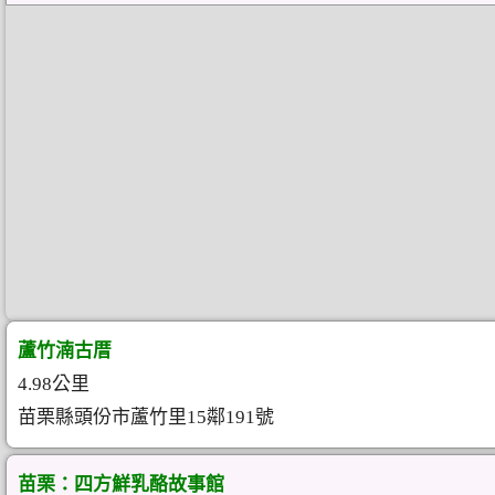
蘆竹湳古厝
4.98公里
苗栗縣頭份市蘆竹里15鄰191號
苗栗：四方鮮乳酪故事館