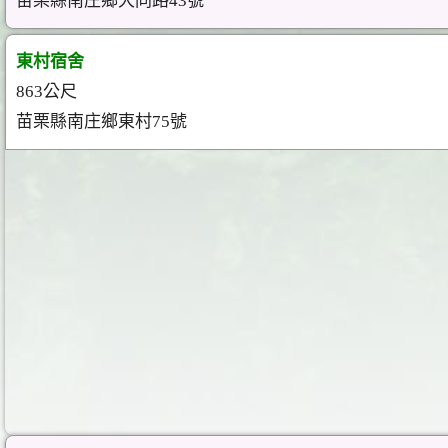
苗栗縣南庄鄉大同路43號
東村宿舍
863公尺
苗栗縣南庄鄉東村75號