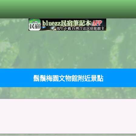
鬍鬚梅園文物館附近景點