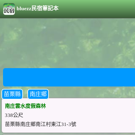
bluezz民宿筆記本
苗栗縣
南庄鄉
南庄雲水度假森林
338公尺
苗栗縣南庄鄉南江村東江31-3號