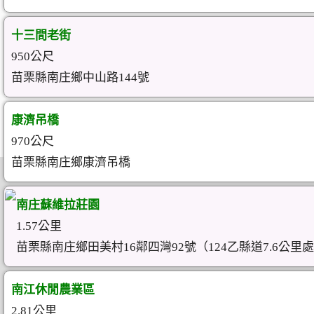
十三間老街
950公尺
苗栗縣南庄鄉中山路144號
康濟吊橋
970公尺
苗栗縣南庄鄉康濟吊橋
南庄蘇維拉莊園
1.57公里
苗栗縣南庄鄉田美村16鄰四灣92號（124乙縣道7.6公里
南江休閒農業區
2.81公里