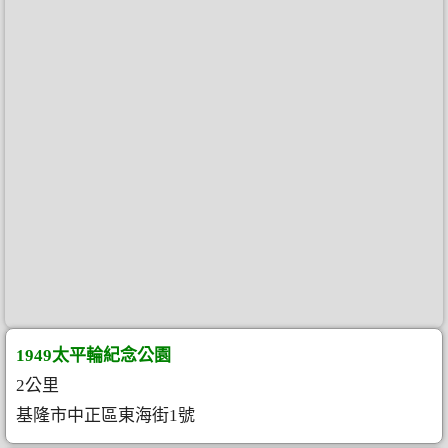
1949太平輪紀念公園
2公里
基隆市中正區東海街1號