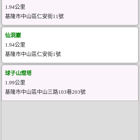
1.94公里
基隆市中山區仁安街11號
仙洞巖
1.94公里
基隆市中山區仁安街1號
球子山燈塔
1.99公里
基隆市中山區中山三路103巷203號