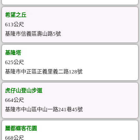
希望之丘
613公尺
基隆市信義區壽山路5號
基隆塔
625公尺
基隆市中正區正義里義二路128號
虎仔山登山步道
664公尺
基隆市中山區中山一路241巷45號
麗都蝶客花園
668公尺