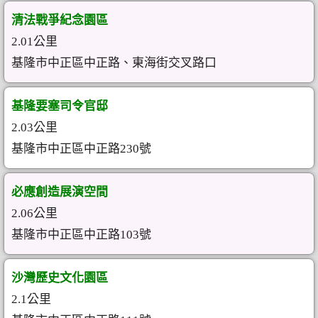
清法戰爭紀念園區
2.01公里
基隆市中正區中正路、東海街交叉路口
基隆要塞司令官邸
2.03公里
基隆市中正區中正路230號
必應創造展演空間
2.06公里
基隆市中正區中正路103號
沙灣歷史文化園區
2.1公里