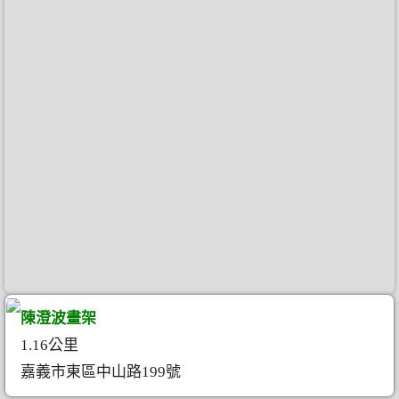
陳澄波畫架
1.16公里
嘉義市東區中山路199號