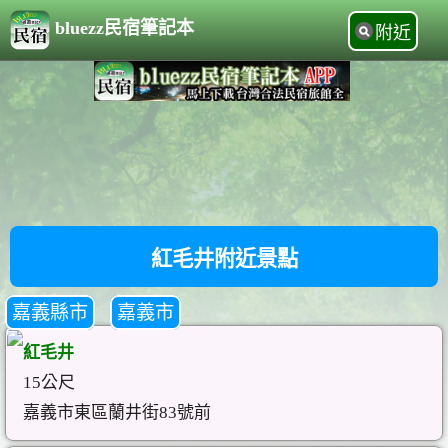
bluezz民宿筆記本
附近
紅毛井附近景點
嘉義縣市
嘉義市
紅毛井
15公尺
嘉義市東區蘭井街83號前