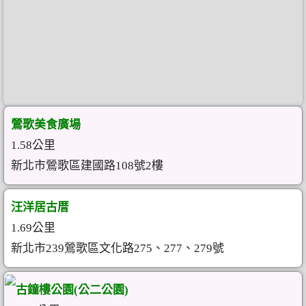
鶯歌美食廣場
1.58公里
新北市鶯歌區建國路108號2樓
汪洋居古厝
1.69公里
新北市239鶯歌區文化路275、277、279號
古鐘樓公園(公二公園)