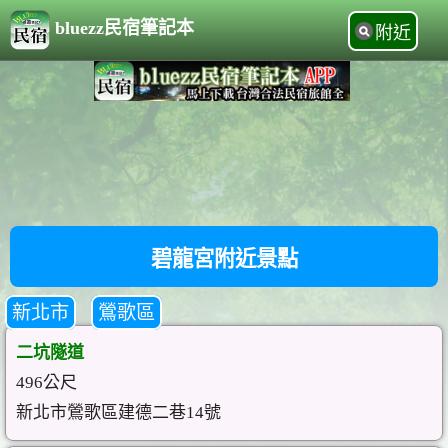
bluezz民宿筆記本
附近
碧龍宮附近景點
新北市
鶯歌區
二坑隧道
496公尺
新北市鶯歌區建德二巷14號