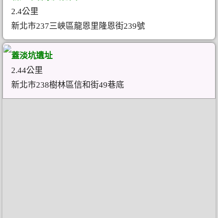
2.4公里
新北市237三峽區龍恩里隆恩街239號
蓋淡坑遺址
2.44公里
新北市238樹林區信和街49巷底