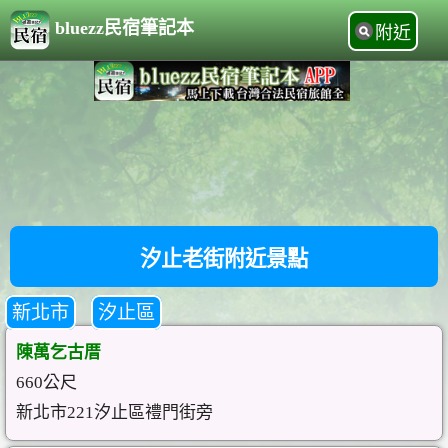
bluezz民宿筆記本
附近
汐止老街附近景點
新北市
汐止區
陳萬乞古厝
660公尺
新北市221汐止區禮門街旁