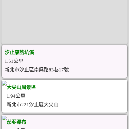
汐止康誥坑溪
1.51公里
新北市汐止區南興路83巷17號
大尖山風景區
1.94公里
新北市221汐止區大尖山
茄苳瀑布