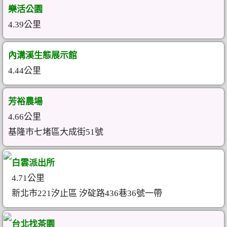
樂活公園
4.39公里
內溝溪生態展示館
4.44公里
芳裕農場
4.66公里
基隆市七堵區大成街51號
白雲派出所
4.71公里
新北市221汐止區 汐碇路436巷36號一帶
台北找茶園