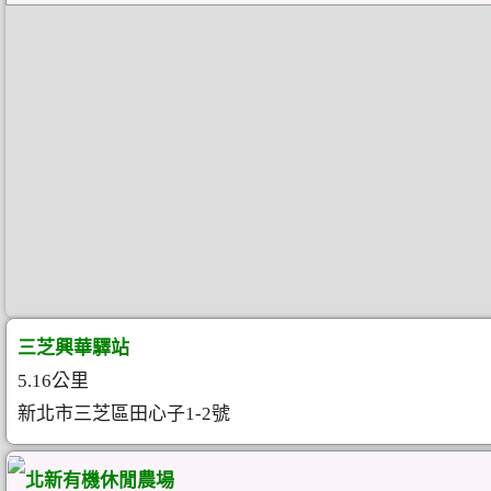
三芝興華驛站
5.16公里
新北市三芝區田心子1-2號
北新有機休閒農場