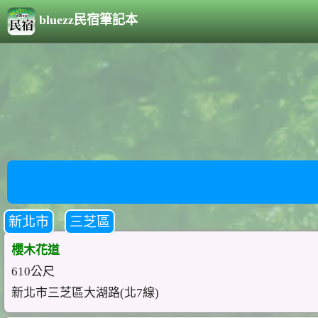
bluezz民宿筆記本
新北市
三芝區
櫻木花道
610公尺
新北市三芝區大湖路(北7線)