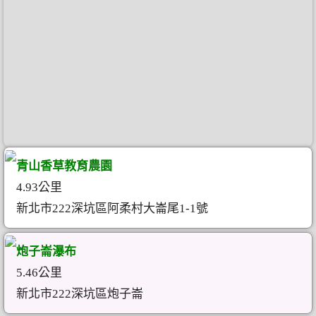
青山香草教育農園
4.93公里
新北市222深坑區阿柔村大崙尾1-1號
炮子崙瀑布
5.46公里
新北市222深坑區炮子崙