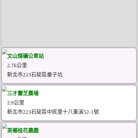
文山煤礦公車站
2.76公里
新北市223石碇區番子坑
三才靈芝農場
2.9公里
新北市223石碇區中民里十八重溪52-1號
茶鄉桂花農園