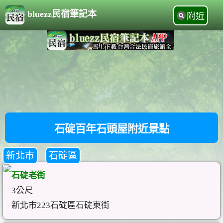
bluezz民宿筆記本
附近
石碇百年石頭屋附近景點
新北市
石碇區
石碇老街
3公尺
新北市223石碇區石碇東街