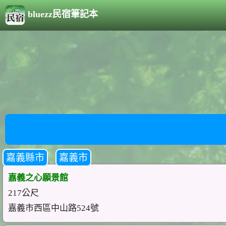
bluezz民宿筆記本
嘉義縣市
嘉義市
嘉義之心願景館
217公尺
嘉義市西區中山路524號