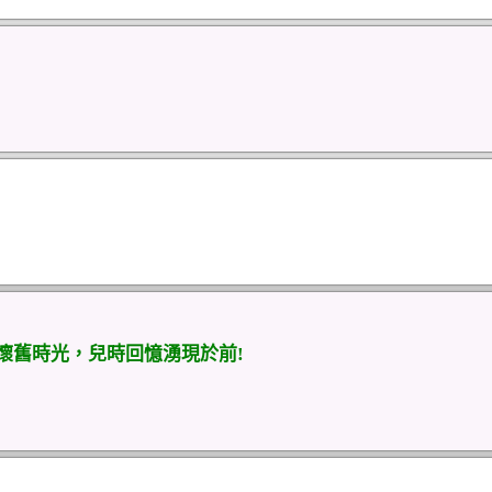
懷舊時光，兒時回憶湧現於前!