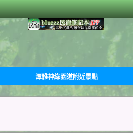
潭雅神綠園道附近景點