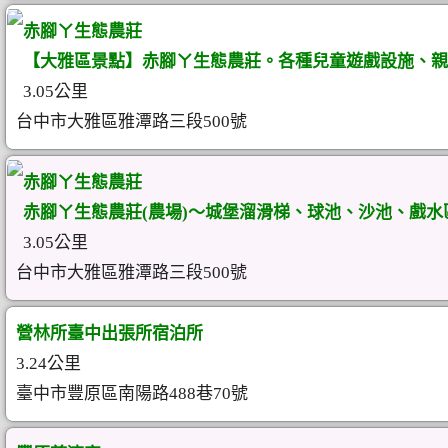
赤腳ㄚ生態農莊
【大雅區景點】赤腳ㄚ生態農莊。各種兒童遊戲設施、親
3.05公里
台中市大雅區雅潭路三段500號
赤腳ㄚ生態農莊
赤腳ㄚ生態農莊(農場)～城堡溜滑梯、球池、沙池、戲水
3.05公里
台中市大雅區雅潭路三段500號
營林所臺中出張所宿泊所
3.24公里
臺中市豐原區南陽路488巷70號