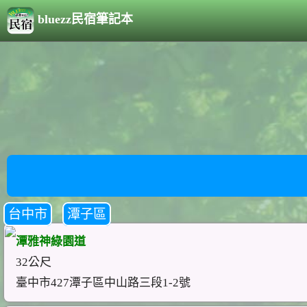
bluezz民宿筆記本
台中市
潭子區
潭雅神綠園道
32公尺
臺中市427潭子區中山路三段1-2號