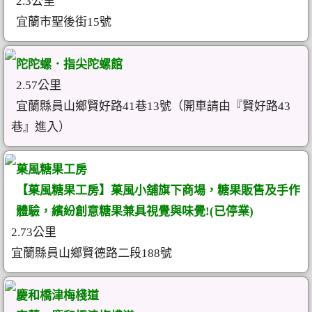
2.3公里
宜蘭市聖後街15號
陀陀螺．指尖陀螺館
2.57公里
宜蘭縣員山鄉賢好路41巷13號（開車請由『賢好路43
巷』進入）
菓風糖果工房
【菓風糖果工房】菓風小舖旗下商場，糖果販售及手作
體驗，繽紛創意糖果兼具視覺與味覺!(已停業)
2.73公里
宜蘭縣員山鄉賢德路二段188號
慶和橋津梅棧道