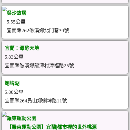
吳沙故居
5.55公里
宜蘭縣262礁溪鄉北門巷39號
宜蘭：潭酵天地
5.83公里
宜蘭縣礁溪鄉龍潭村漳福路25號
蜊埤湖
5.88公里
宜蘭縣264員山鄉蜊埤路11號
羅東運動公園
【羅東運動公園】宜蘭|都市裡的世外桃源