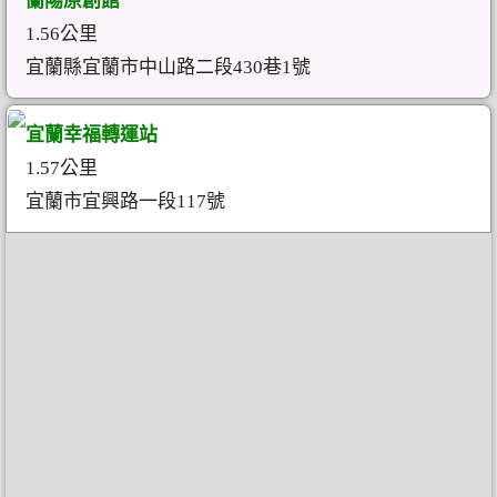
蘭陽原創館
1.56公里
宜蘭縣宜蘭市中山路二段430巷1號
宜蘭幸福轉運站
1.57公里
宜蘭市宜興路一段117號