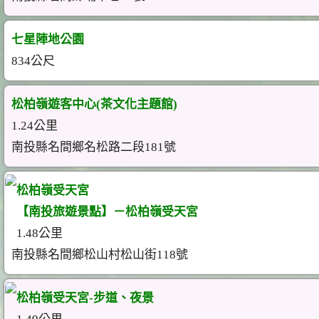
七星陣地公園
834公尺
松柏嶺遊客中心(茶文化主題館)
1.24公里
南投縣名間鄉名松路二段181號
松柏嶺受天宮
【南投旅遊景點】－松柏嶺受天宮
1.48公里
南投縣名間鄉松山村松山街118號
松柏嶺受天宮-步道、夜景