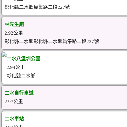
彰化縣二水鄉員集路二段227號
林先生廟
2.92公里
彰化縣二水鄉彰化縣二水鄉員集路二段227號
二水八堡圳公園
2.94公里
彰化縣二水鄉
二水自行車道
2.97公里
二水車站