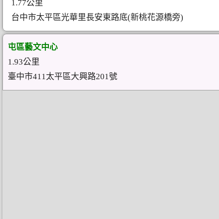
1.77公里
台中市太平區光華里長安東路底(新桃花源橋旁)
屯區藝文中心
1.93公里
臺中市411太平區大興路201號