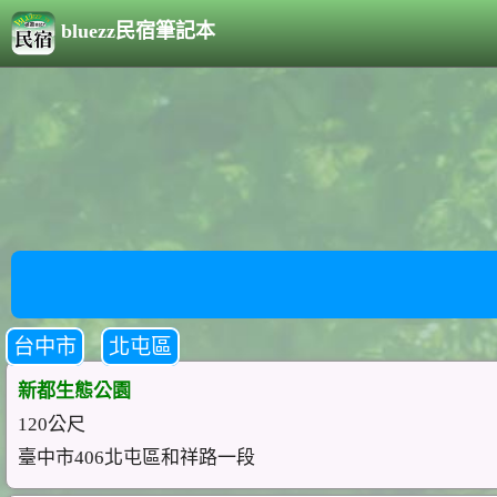
bluezz民宿筆記本
台中市
北屯區
新都生態公園
120公尺
臺中市406北屯區和祥路一段