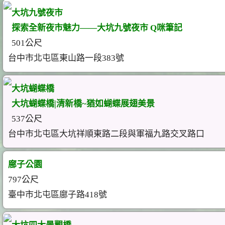
大坑九號夜市
探索全新夜市魅力——大坑九號夜市 Q咪筆記
501公尺
台中市北屯區東山路一段383號
大坑蝴蝶橋
大坑蝴蝶橋|清新橋~猶如蝴蝶展翅美景
537公尺
台中市北屯區大坑祥順東路二段與軍福九路交叉路口
廍子公園
797公尺
臺中市北屯區廍子路418號