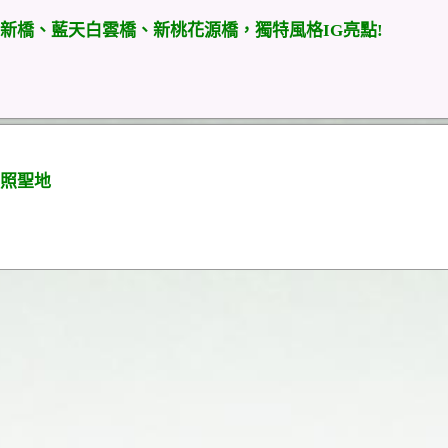
新橋、藍天白雲橋、新桃花源橋，獨特風格IG亮點!
照聖地